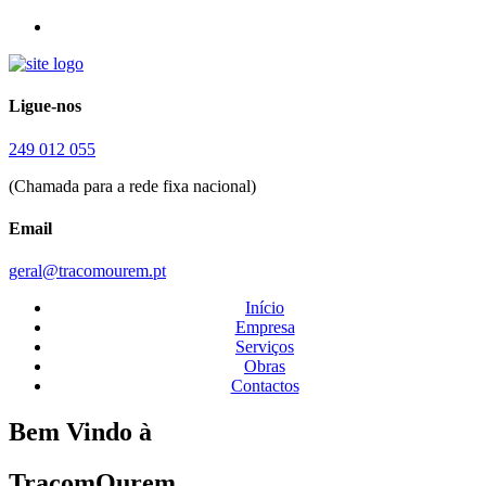
Ligue-nos
249 012 055
(Chamada para a rede fixa nacional)
Email
geral@tracomourem.pt
Início
Empresa
Serviços
Obras
Contactos
Bem Vindo à
TracomOurem